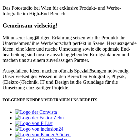
Das Fotostudio bei Wien für exklusive Produkt- und Werbe­
fotografie im High-End Bereich.
Gemeinsam vielseitig!
Mit unserer lang­jährigen Er­fahrung setzen wir Ihr Produkt/ ihr
Unter­nehmen/ ihre Werbe­botschaft perfekt in Szene. Heraus­ragende
Ideen, eine klare und rasche Umsetzung sowie die optimale End­
bear­beitung sind unsere aus­schlag­gebenden Erfolgs­faktoren und
machen uns zu einem zu­ver­lässigen Partner.
Ausgefallene Ideen machen oftmals Spezial­lösungen notwendig.
Unser viel­seitiges Wissen in den Bereichen Foto­grafie, Physik,
(Elektro-)Technik, IT und Design ist die Grund­lage für die
Umsetzung einzig­artiger Projekte.
FOLGENDE KUNDEN VERTRAUEN UNS BEREITS